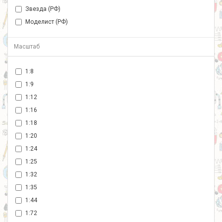
Звезда (РФ)
Моделист (РФ)
Масштаб
1:8
1:9
1:12
1:16
1:18
1:20
1:24
1:25
1:32
1:35
1:44
1:72