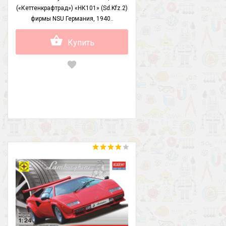
(«Кеттенкрафтрад») «НК101» (Sd.Kfz.2)
фирмы NSU Германия, 1940..
Купить