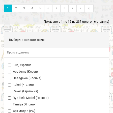
1
2
3
4
5
6
7
8
9
>
>|
Показано с 1 по 15 из 237 (всего 16 страниц)
Выберите подкатегорию
Производитель
ICM, Украина
Academy (Корея)
Hasegawa (Япония)
Italeri (Италия)
Revell (Германия)
Rye Field Model (Гонконг)
Tamiya (Япония)
Арк модел (РФ)