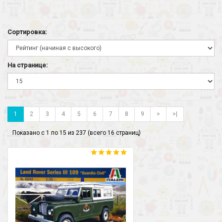
Сортировка:
На странице:
1
2
3
4
5
6
7
8
9
>
>|
Показано с 1 по 15 из 237 (всего 16 страниц)