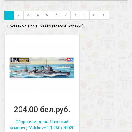
1
2
3
4
5
6
7
8
9
>
>|
Показано с 1 по 15 из 602 (всего 41 страниц)
204.00 бел.руб.
Сборная модель: Японский
эсминец "Yukikaze" (1:350) 78020