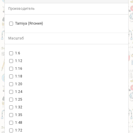
Производитель
Tamiya (Япония)
Масштаб
1:6
1:12
1:16
1:18
1:20
1:24
1:25
1:32
1:35
1:48
1:72